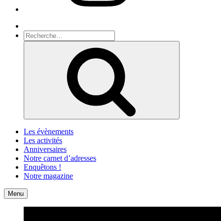
Recherche
Recherche
pour
Recherche
:
Les évènements
Les activités
Anniversaires
Notre carnet d’adresses
Enquêtons !
Notre magazine
Accueil
Contact
Menu