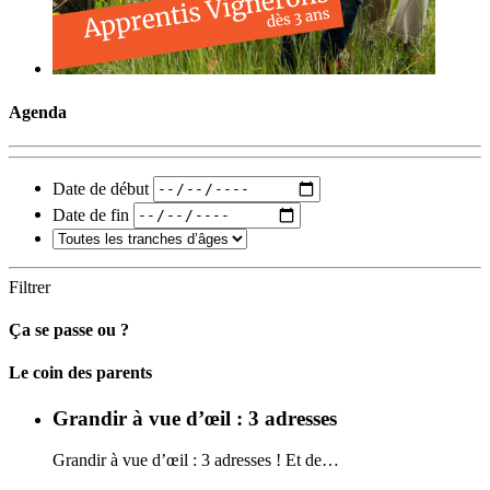
Agenda
Date de début
Date de fin
Filtrer
Ça se passe ou ?
Carto
Le coin des parents
Grandir à vue d’œil : 3 adresses
Grandir à vue d’œil : 3 adresses ! Et de…