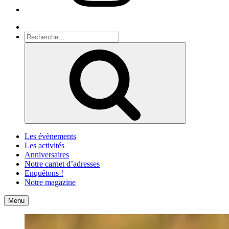
Recherche
Recherche
pour
Recherche
:
Les évènements
Les activités
Anniversaires
Notre carnet d’adresses
Enquêtons !
Notre magazine
Accueil
Contact
Menu