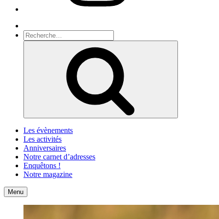
Recherche
Recherche
pour
Recherche
:
Les évènements
Les activités
Anniversaires
Notre carnet d’adresses
Enquêtons !
Notre magazine
Accueil
Contact
Menu