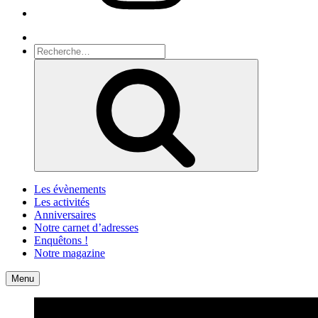
Recherche
Recherche
pour
Recherche
:
Les évènements
Les activités
Anniversaires
Notre carnet d’adresses
Enquêtons !
Notre magazine
Accueil
Contact
Menu