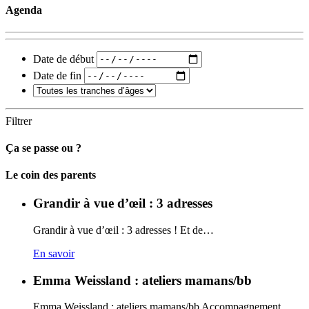
Agenda
Date de début
Date de fin
Filtrer
Ça se passe ou ?
Carto
Le coin des parents
Grandir à vue d’œil : 3 adresses
Grandir à vue d’œil : 3 adresses ! Et de…
En savoir
Emma Weissland : ateliers mamans/bb
Emma Weissland : ateliers mamans/bb Accompagnement