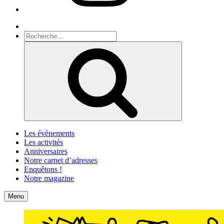
Recherche
Recherche
pour
Recherche
:
Les évènements
Les activités
Anniversaires
Notre carnet d’adresses
Enquêtons !
Notre magazine
Accueil
Contact
Menu