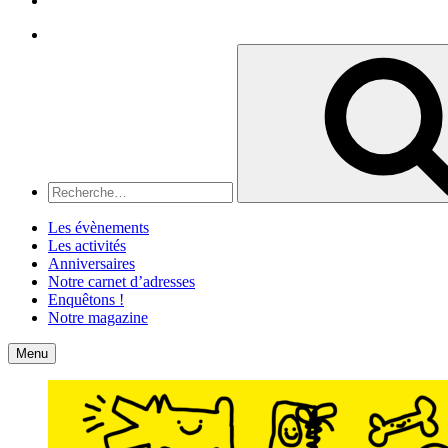
Recherche
Recherche
pour
:
Les évènements
Les activités
Anniversaires
Notre carnet d’adresses
Enquêtons !
Notre magazine
Accueil
Contact
Menu