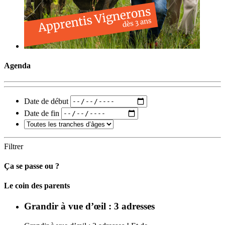
Agenda
Date de début
Date de fin
Filtrer
Ça se passe ou ?
Carto
Le coin des parents
Grandir à vue d’œil : 3 adresses