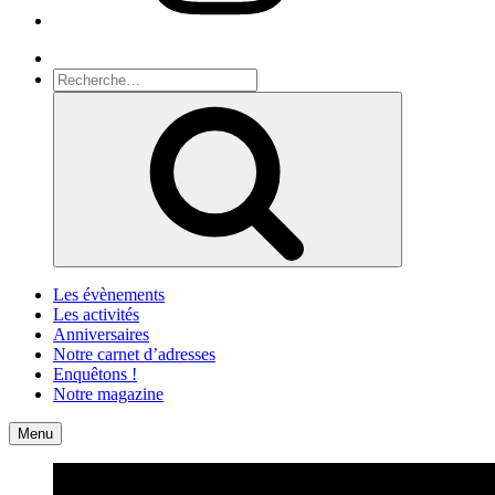
Recherche
Recherche
pour
Recherche
:
Les évènements
Les activités
Anniversaires
Notre carnet d’adresses
Enquêtons !
Notre magazine
Accueil
Contact
Menu