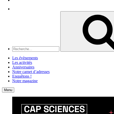
Recherche
Recherche
pour
:
Les évènements
Les activités
Anniversaires
Notre carnet d’adresses
Enquêtons !
Notre magazine
Accueil
Contact
Menu