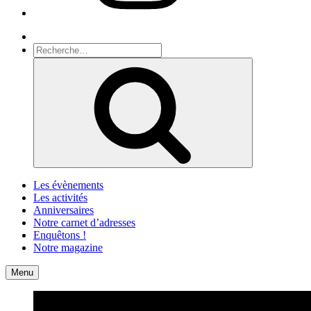
Recherche
Recherche
pour
Recherche
:
Les évènements
Les activités
Anniversaires
Notre carnet d’adresses
Enquêtons !
Notre magazine
Accueil
Contact
Menu