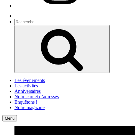
Recherche
Recherche
pour
Recherche
:
Les évènements
Les activités
Anniversaires
Notre carnet d’adresses
Enquêtons !
Notre magazine
Accueil
Contact
Menu