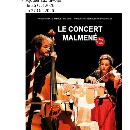
Ajouter aux favoris
du
26
Oct
2026
au
27
Oct
2026