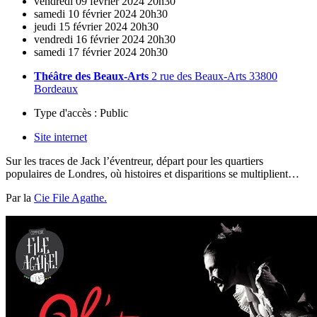
vendredi
09
février
2024
20h30
samedi
10
février
2024
20h30
jeudi
15
février
2024
20h30
vendredi
16
février
2024
20h30
samedi
17
février
2024
20h30
Théâtre des Beaux-Arts
2 rue des Beaux-Arts 33800
Bordeaux
Type d'accès :
Public
Site internet
Sur les traces de Jack l’éventreur, départ pour les quartiers
populaires de Londres, où histoires et disparitions se multiplient…
Par la
Cie File Agathe.