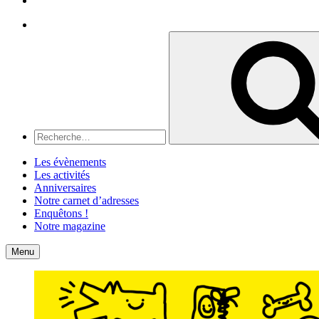
Recherche
Recherche
pour
:
Les évènements
Les activités
Anniversaires
Notre carnet d’adresses
Enquêtons !
Notre magazine
Accueil
Contact
Menu