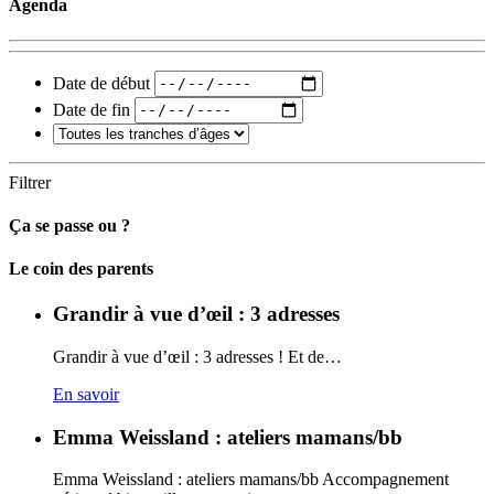
Agenda
Date de début
Date de fin
Filtrer
Ça se passe ou ?
Carto
Le coin des parents
Grandir à vue d’œil : 3 adresses
Grandir à vue d’œil : 3 adresses ! Et de…
En savoir
Emma Weissland : ateliers mamans/bb
Emma Weissland : ateliers mamans/bb Accompagnement