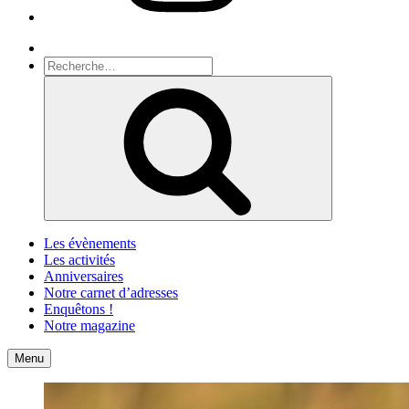
Recherche
Recherche
pour
Recherche
:
Les évènements
Les activités
Anniversaires
Notre carnet d’adresses
Enquêtons !
Notre magazine
Accueil
Contact
Menu