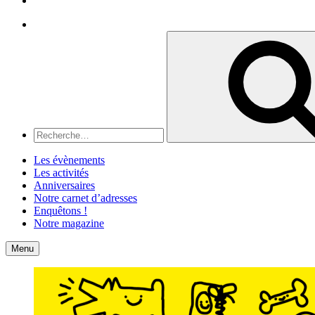
Recherche
Recherche
pour
:
Les évènements
Les activités
Anniversaires
Notre carnet d’adresses
Enquêtons !
Notre magazine
Accueil
Contact
Menu