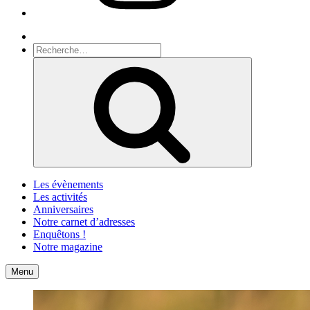
Recherche
Recherche
pour
Recherche
:
Les évènements
Les activités
Anniversaires
Notre carnet d’adresses
Enquêtons !
Notre magazine
Accueil
Contact
Menu