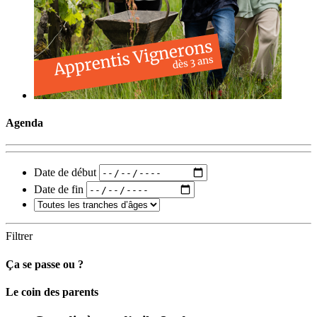
Agenda
Date de début
Date de fin
Filtrer
Ça se passe ou ?
Carto
Le coin des parents