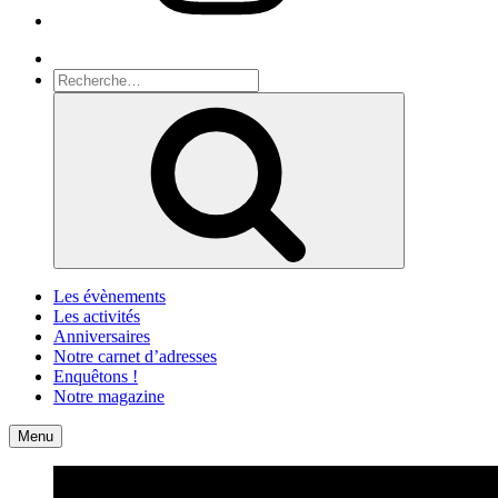
Recherche
Recherche
pour
Recherche
:
Les évènements
Les activités
Anniversaires
Notre carnet d’adresses
Enquêtons !
Notre magazine
Accueil
Contact
Menu