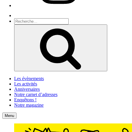
Recherche
Recherche
pour
Recherche
:
Les évènements
Les activités
Anniversaires
Notre carnet d’adresses
Enquêtons !
Notre magazine
Accueil
Contact
Menu