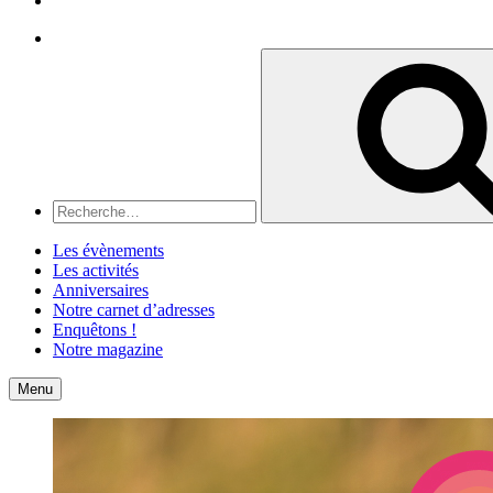
Recherche
Recherche
pour
:
Les évènements
Les activités
Anniversaires
Notre carnet d’adresses
Enquêtons !
Notre magazine
Accueil
Contact
Menu