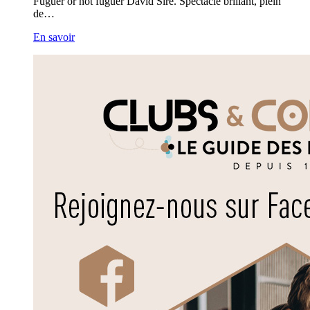
Fuguer or not fuguer David Sire. Spectacle brillant, plein
de…
En savoir