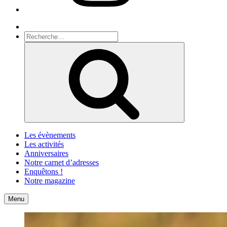
Recherche
Recherche
pour
Recherche
:
Les évènements
Les activités
Anniversaires
Notre carnet d’adresses
Enquêtons !
Notre magazine
Accueil
Contact
Menu