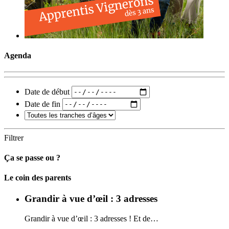
Agenda
Date de début
Date de fin
Filtrer
Ça se passe ou ?
Carto
Le coin des parents
Grandir à vue d’œil : 3 adresses
Grandir à vue d’œil : 3 adresses ! Et de…