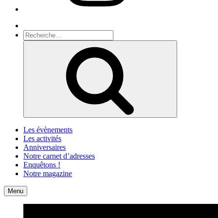
Recherche
Recherche
pour
Recherche
:
Les évènements
Les activités
Anniversaires
Notre carnet d’adresses
Enquêtons !
Notre magazine
Accueil
Contact
Menu