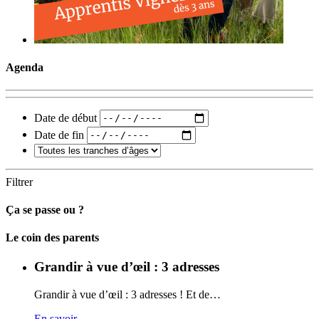
Agenda
Date de début
Date de fin
Filtrer
Ça se passe ou ?
Carto
Le coin des parents
Grandir à vue d’œil : 3 adresses
Grandir à vue d’œil : 3 adresses ! Et de…
En savoir