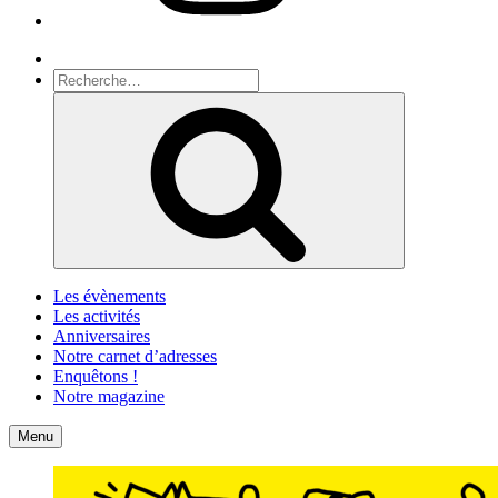
Recherche
Recherche
pour
Recherche
:
Les évènements
Les activités
Anniversaires
Notre carnet d’adresses
Enquêtons !
Notre magazine
Accueil
Contact
Menu