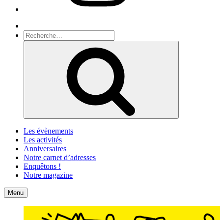
Recherche
Recherche
pour
Recherche
:
Les évènements
Les activités
Anniversaires
Notre carnet d’adresses
Enquêtons !
Notre magazine
Accueil
Contact
Menu