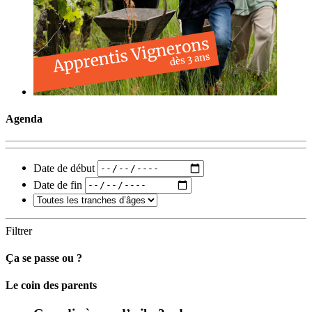
Agenda
Date de début
Date de fin
Filtrer
Ça se passe ou ?
Carto
Le coin des parents