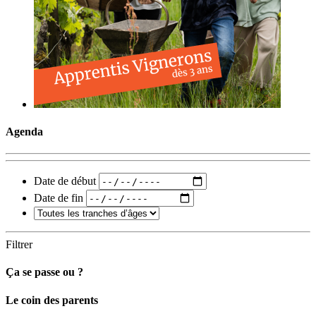
Agenda
Date de début
Date de fin
Filtrer
Ça se passe ou ?
Carto
Le coin des parents