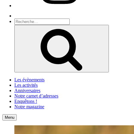
Recherche
Recherche
pour
Recherche
:
Les évènements
Les activités
Anniversaires
Notre carnet d’adresses
Enquêtons !
Notre magazine
Accueil
Contact
Menu