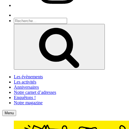
Recherche
Recherche
pour
Recherche
:
Les évènements
Les activités
Anniversaires
Notre carnet d’adresses
Enquêtons !
Notre magazine
Accueil
Contact
Menu