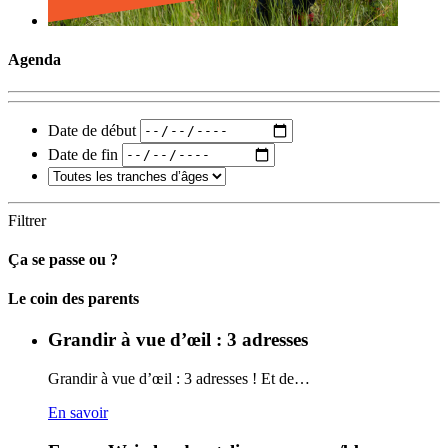
Agenda
Date de début
Date de fin
Filtrer
Ça se passe ou ?
Carto
Le coin des parents
Grandir à vue d’œil : 3 adresses
Grandir à vue d’œil : 3 adresses ! Et de…
En savoir