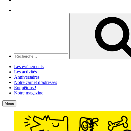
Recherche
Recherche
pour
:
Les évènements
Les activités
Anniversaires
Notre carnet d’adresses
Enquêtons !
Notre magazine
Accueil
Contact
Menu