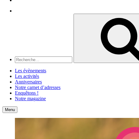
Recherche
Recherche
pour
:
Les évènements
Les activités
Anniversaires
Notre carnet d’adresses
Enquêtons !
Notre magazine
Accueil
Contact
Menu