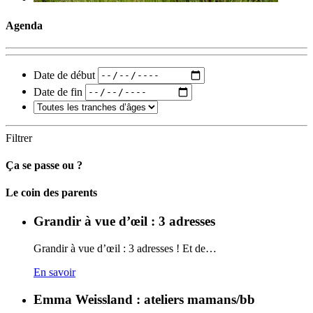
Agenda
Date de début
Date de fin
Filtrer
Ça se passe ou ?
Carto
Le coin des parents
Grandir à vue d’œil : 3 adresses
Grandir à vue d’œil : 3 adresses ! Et de…
En savoir
Emma Weissland : ateliers mamans/bb