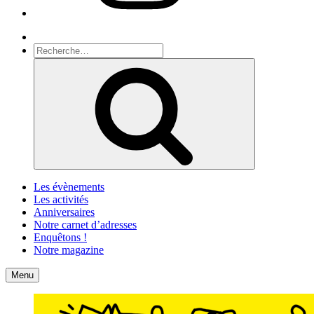
Recherche
Recherche
pour
Recherche
:
Les évènements
Les activités
Anniversaires
Notre carnet d’adresses
Enquêtons !
Notre magazine
Accueil
Contact
Menu