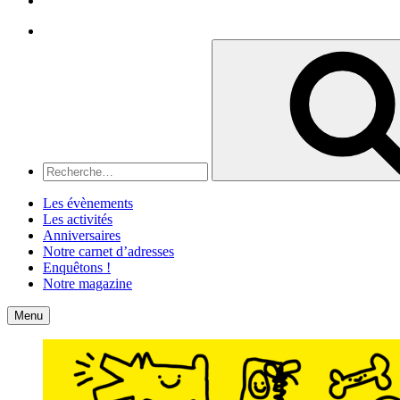
Recherche
Recherche
pour
:
Les évènements
Les activités
Anniversaires
Notre carnet d’adresses
Enquêtons !
Notre magazine
Accueil
Contact
Menu