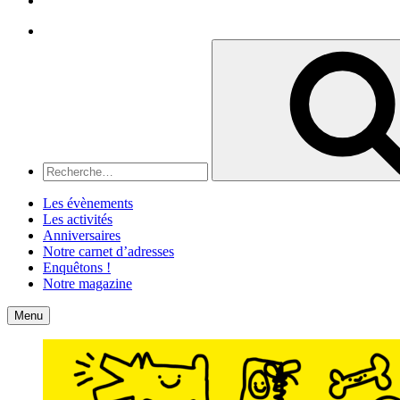
Recherche
Recherche
pour
:
Les évènements
Les activités
Anniversaires
Notre carnet d’adresses
Enquêtons !
Notre magazine
Accueil
Contact
Menu