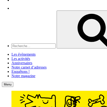
Recherche
Recherche
pour
:
Les évènements
Les activités
Anniversaires
Notre carnet d’adresses
Enquêtons !
Notre magazine
Accueil
Contact
Menu