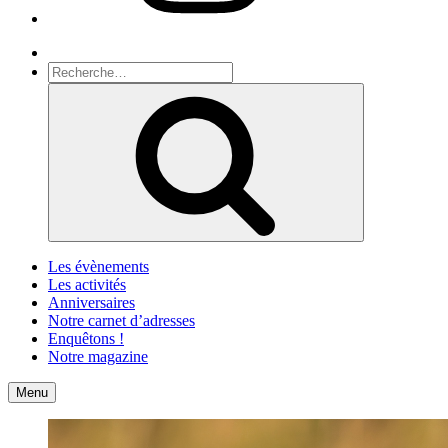
Recherche
Recherche
pour
Recherche
:
Les évènements
Les activités
Anniversaires
Notre carnet d’adresses
Enquêtons !
Notre magazine
Accueil
Contact
Menu