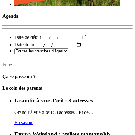
Agenda
Date de début
Date de fin
Filtrer
Ça se passe ou ?
Carto
Le coin des parents
Grandir à vue d’œil : 3 adresses
Grandir à vue d’œil : 3 adresses ! Et de…
En savoir
Emma Weissland : ateliers mamans/bb