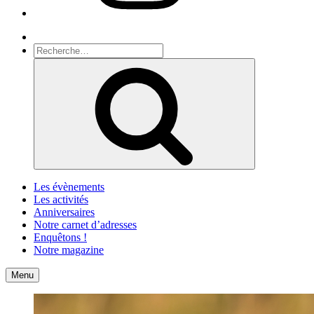
Recherche
Recherche
pour
Recherche
:
Les évènements
Les activités
Anniversaires
Notre carnet d’adresses
Enquêtons !
Notre magazine
Accueil
Contact
Menu