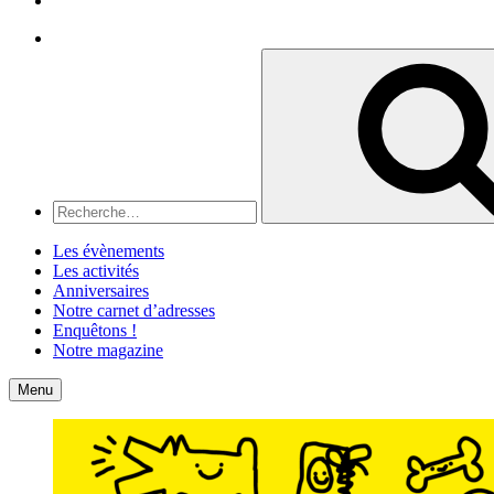
Recherche
Recherche
pour
:
Les évènements
Les activités
Anniversaires
Notre carnet d’adresses
Enquêtons !
Notre magazine
Accueil
Contact
Menu