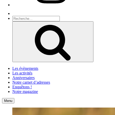
Recherche
Recherche
pour
Recherche
:
Les évènements
Les activités
Anniversaires
Notre carnet d’adresses
Enquêtons !
Notre magazine
Accueil
Contact
Menu