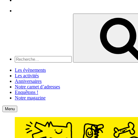
Recherche
Recherche
pour
:
Les évènements
Les activités
Anniversaires
Notre carnet d’adresses
Enquêtons !
Notre magazine
Accueil
Contact
Menu