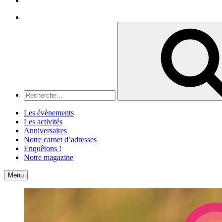
Recherche
Recherche
pour
:
Les évènements
Les activités
Anniversaires
Notre carnet d’adresses
Enquêtons !
Notre magazine
Accueil
Contact
Menu