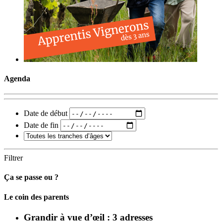
Agenda
Date de début
Date de fin
Filtrer
Ça se passe ou ?
Carto
Le coin des parents
Grandir à vue d’œil : 3 adresses