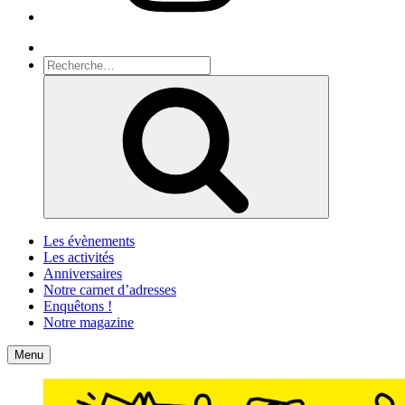
Recherche
Recherche
pour
Recherche
:
Les évènements
Les activités
Anniversaires
Notre carnet d’adresses
Enquêtons !
Notre magazine
Accueil
Contact
Menu