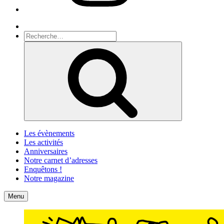
Recherche
Recherche
pour
Recherche
:
Les évènements
Les activités
Anniversaires
Notre carnet d’adresses
Enquêtons !
Notre magazine
Accueil
Contact
Menu