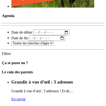
Agenda
Date de début
Date de fin
Filtrer
Ça se passe ou ?
Carto
Le coin des parents
Grandir à vue d’œil : 3 adresses
Grandir à vue d’œil : 3 adresses ! Et de…
En savoir