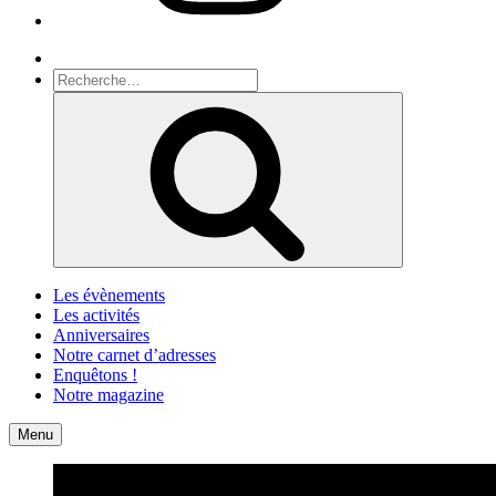
Recherche
Recherche
pour
Recherche
:
Les évènements
Les activités
Anniversaires
Notre carnet d’adresses
Enquêtons !
Notre magazine
Accueil
Contact
Menu