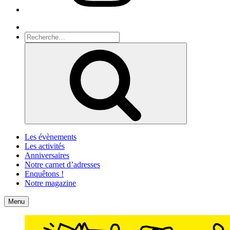
Recherche
Recherche
pour
Recherche
:
Les évènements
Les activités
Anniversaires
Notre carnet d’adresses
Enquêtons !
Notre magazine
Accueil
Contact
Menu