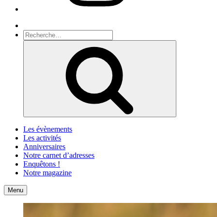
Recherche
Recherche
pour
Recherche
:
Les évènements
Les activités
Anniversaires
Notre carnet d’adresses
Enquêtons !
Notre magazine
Accueil
Contact
Menu