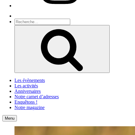
Recherche
Recherche
pour
Recherche
:
Les évènements
Les activités
Anniversaires
Notre carnet d’adresses
Enquêtons !
Notre magazine
Accueil
Contact
Menu