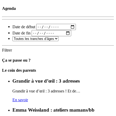
Agenda
Date de début
Date de fin
Filtrer
Ça se passe ou ?
Carto
Le coin des parents
Grandir à vue d’œil : 3 adresses
Grandir à vue d’œil : 3 adresses ! Et de…
En savoir
Emma Weissland : ateliers mamans/bb