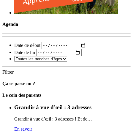
Agenda
Date de début
Date de fin
Filtrer
Ça se passe ou ?
Carto
Le coin des parents
Grandir à vue d’œil : 3 adresses
Grandir à vue d’œil : 3 adresses ! Et de…
En savoir