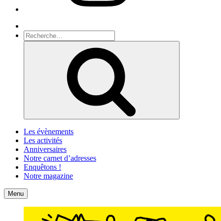
Recherche
Recherche
pour
Recherche
:
Les évènements
Les activités
Anniversaires
Notre carnet d’adresses
Enquêtons !
Notre magazine
Accueil
Contact
Menu