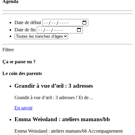
Agenda
Date de début
Date de fin
Filtrer
Ça se passe ou ?
Carto
Le coin des parents
Grandir à vue d’œil : 3 adresses
Grandir à vue d’œil : 3 adresses ! Et de…
En savoir
Emma Weissland : ateliers mamans/bb
Emma Weissland : ateliers mamans/bb Accompagnement