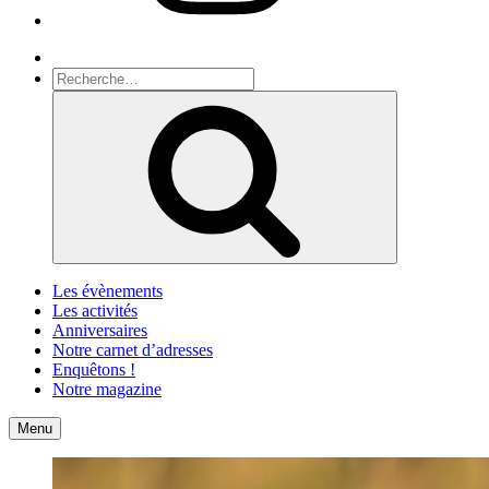
Recherche
Recherche
pour
Recherche
:
Les évènements
Les activités
Anniversaires
Notre carnet d’adresses
Enquêtons !
Notre magazine
Accueil
Contact
Menu