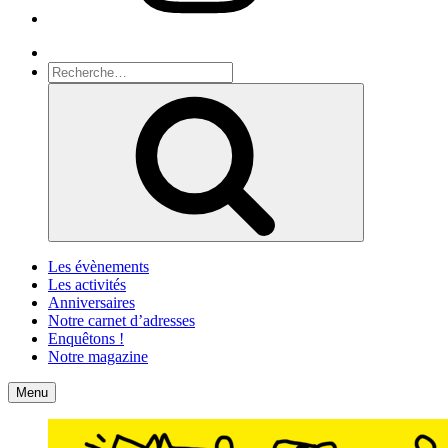
Recherche
Recherche
pour
Recherche
:
Les évènements
Les activités
Anniversaires
Notre carnet d’adresses
Enquêtons !
Notre magazine
Accueil
Contact
Menu