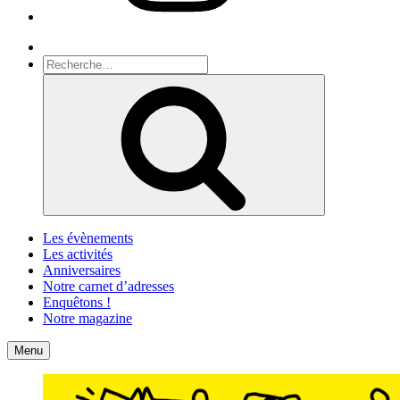
Recherche
Recherche
pour
Recherche
:
Les évènements
Les activités
Anniversaires
Notre carnet d’adresses
Enquêtons !
Notre magazine
Accueil
Contact
Menu