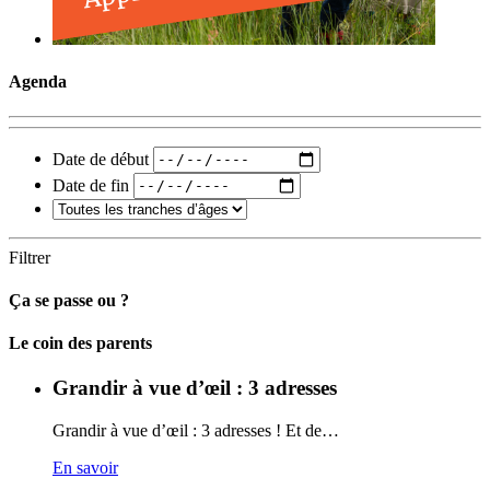
Agenda
Date de début
Date de fin
Filtrer
Ça se passe ou ?
Carto
Le coin des parents
Grandir à vue d’œil : 3 adresses
Grandir à vue d’œil : 3 adresses ! Et de…
En savoir