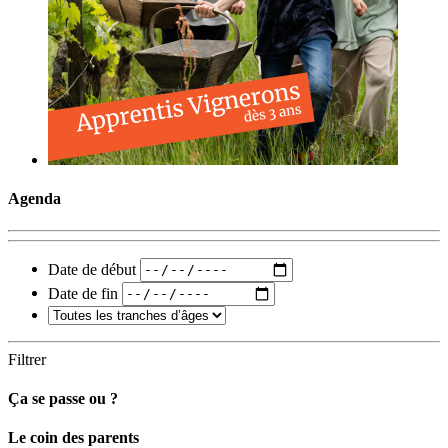
Agenda
Date de début
Date de fin
Filtrer
Ça se passe ou ?
Carto
Le coin des parents