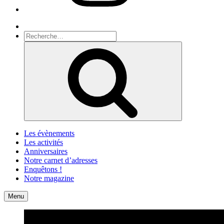
Recherche
Recherche
pour
Recherche
:
Les évènements
Les activités
Anniversaires
Notre carnet d’adresses
Enquêtons !
Notre magazine
Accueil
Contact
Menu