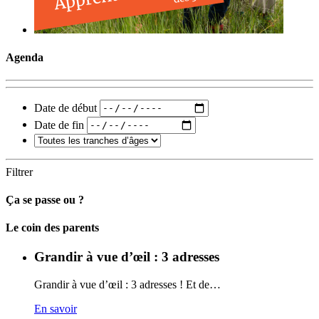
Agenda
Date de début
Date de fin
Filtrer
Ça se passe ou ?
Carto
Le coin des parents
Grandir à vue d’œil : 3 adresses
Grandir à vue d’œil : 3 adresses ! Et de…
En savoir