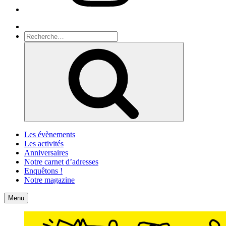
Recherche
Recherche
pour
Recherche
:
Les évènements
Les activités
Anniversaires
Notre carnet d’adresses
Enquêtons !
Notre magazine
Accueil
Contact
Menu