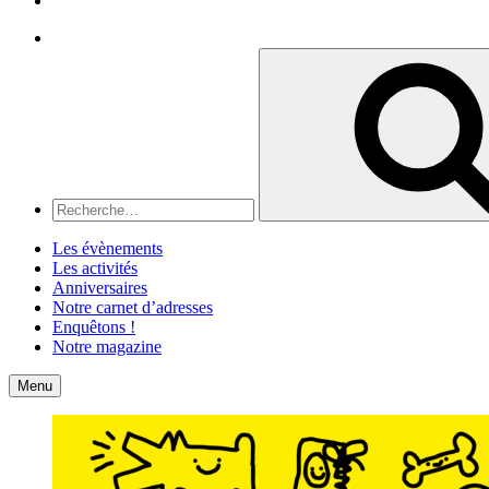
Recherche
Recherche
pour
:
Les évènements
Les activités
Anniversaires
Notre carnet d’adresses
Enquêtons !
Notre magazine
Accueil
Contact
Menu