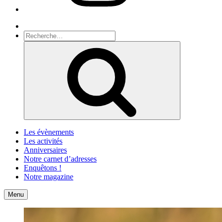
Recherche
Recherche
pour
Recherche
:
Les évènements
Les activités
Anniversaires
Notre carnet d’adresses
Enquêtons !
Notre magazine
Accueil
Contact
Menu