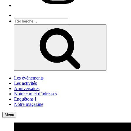
Recherche
Recherche
pour
Recherche
:
Les évènements
Les activités
Anniversaires
Notre carnet d’adresses
Enquêtons !
Notre magazine
Accueil
Contact
Menu