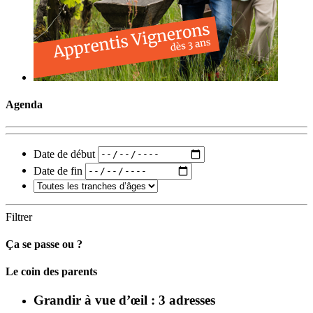
Agenda
Date de début
Date de fin
Filtrer
Ça se passe ou ?
Carto
Le coin des parents
Grandir à vue d’œil : 3 adresses